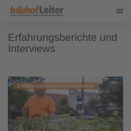
Erfahrungsberichte und
Interviews
Sauberer
Erfahrungsberichte und Interviews
Schnitt
–
Akku-
betriebene
Heckenpflege