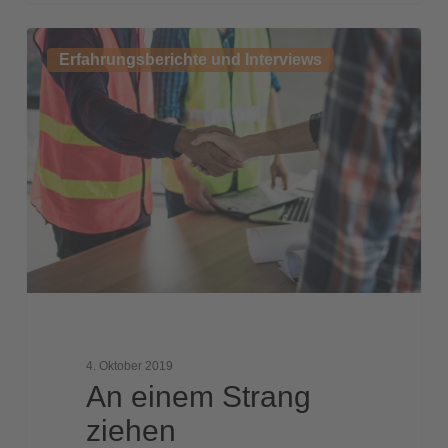
An
Erfahrungsberichte und Interviews
einem
Strang
ziehen
4. Oktober 2019
An einem Strang
ziehen