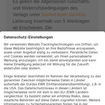
Es gelten die Allgemeinen Geschäfts-
und Widerrufsbedingungen des
Verlags unter
bauhof-leiter.de/AGB
.
Lieferung innerhalb von 5 Werktagen
ab Erscheinen. Die
Systemvoraussetzungen finden Sie
hier
.
Abonnement anfordern
|
Abo kündigen
|
Werben bei uns