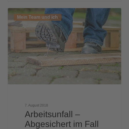
Arbeitsunfall
Mein Team und ich
–
Abgesichert
im
Fall
der
Fälle
7. August 2018
Arbeitsunfall –
Abgesichert im Fall