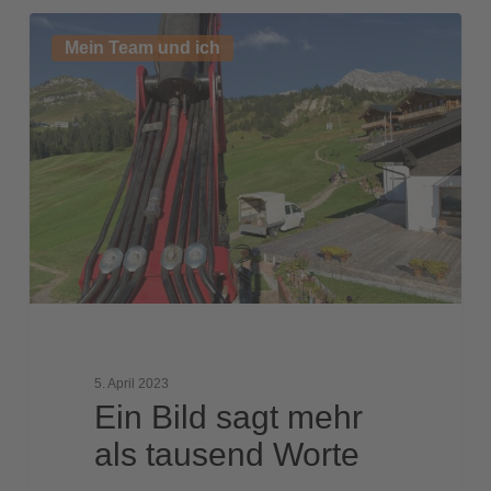
Ein
Mein Team und ich
Bild
sagt
mehr
als
tausend
Worte
5. April 2023
Ein Bild sagt mehr
als tausend Worte