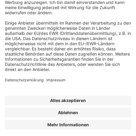
Abonnement anfordern
|
Abo kündigen
|
Werben bei uns
Kennen Sie schon unseren
Newsletter "Kommunales
"?
Impressum
|
Bildrechte
|
Datenschutz
|
FORUM VERLAG
HERKERT GMBH
|
AGB und Lizenzbedingungen
Erklärung zur Barrierefreiheit
| © 2025 der bauhofLeiter