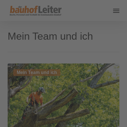
Mein Team und ich
Immer
Mein Team und ich
auf
dem
Laufenden
bleiben