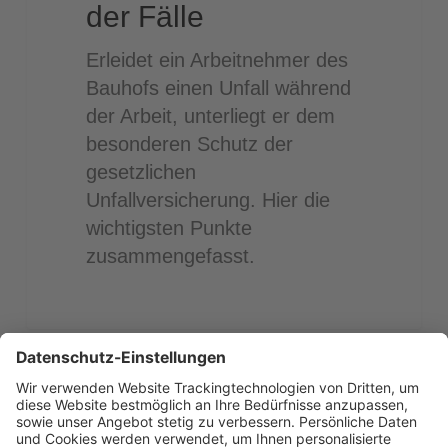
der Fälle
Erleidet ein Arbeitnehmer des
Bauhofs einen Unfall während
der Arbeit, unterliegt er dem
besonderen Schutz der
gesetzlichen
Unfallversicherung. Hier die
wichtigsten Punkte
zusammengefasst.