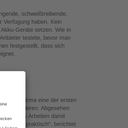
rengende, schweißtreibende,
ur Verfügung haben. Kein
 Akku-Geräte setzen. Wie in
nbieter testete, bevor man
en festgestellt, dass sich
eignet.
. Da die Firma eine der ersten
gt ausprobieren. Abgesehen
en, ist das Arbeiten damit
 sehr unpraktisch“, berichtet