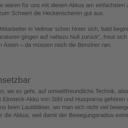
te waren für uns mit diesen Akkus am einfachsten 
 zum Schwert die Heckenscheren gut aus.
itarbeiter in Vellmar schon hinter sich, bald beginn
raturen gingen auf nahezu Null zurück“, freut sich 
en Ästen – da müssen noch die Benziner ran.
insetzbar
, wo es geht, auf umweltfreundliche Technik, als
 Einsteck-Akku von Stihl und Husqvarna gehören a
ens beim Laubbläser, wo man sich nicht viel bewe
ür die Akkus, weil damit der Bewegungsradius extr