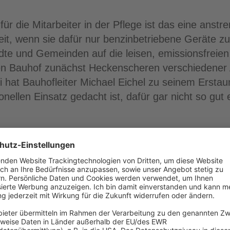
r die Mitarbeiter in der Pflege ist das eine anst
eit, wenn sie dafür nur benzinbetriebene Geräte z
e und Gemeinden auf die leisen, emissionsfreien
en Bauhof zunächst Heckenscheren verschiedener A
 hat Bauhofleiter Michael Eichel zu seinem Erstaun
ellen Einsatz gedacht ist, dafür gar nicht so gut 
 …
Heckenschere von Pellenc mit rückentragbarem Akku
 den deutschen Markt kam, wollte man sie unbedin
Geräte vielen Kämmerern Tränen in die Augen treib
 auf dem Rücken zu haben, fanden alle Mitarbeiter