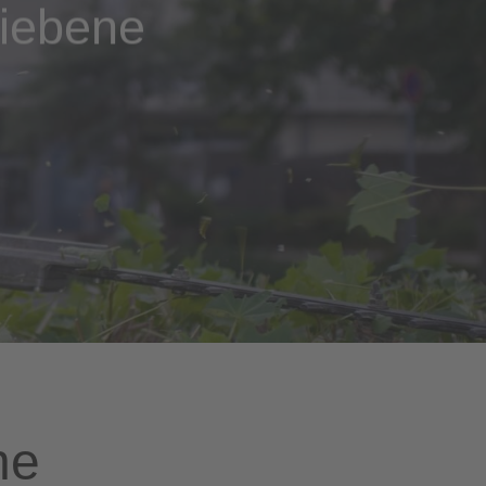
riebene
ne