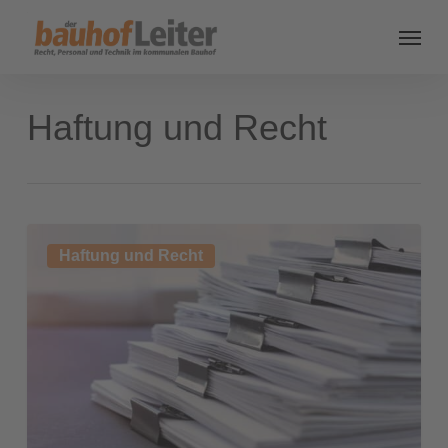
Haftung und Recht
Wie
Haftung und Recht
lange
muss
ich
das
behalten?