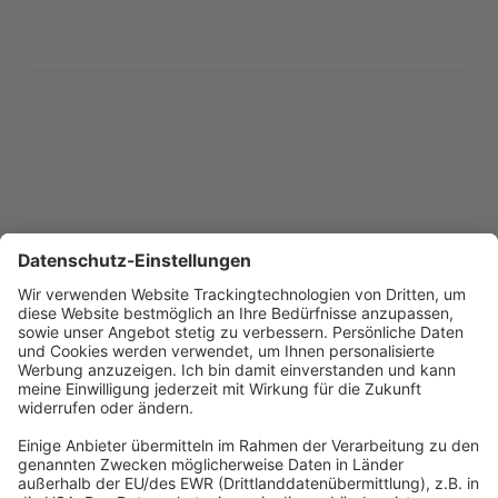
1
2
Next
Abonnement anfordern
|
Abo kündigen
|
Werben bei uns