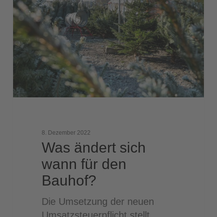
sich
wann
für
den
Bauhof?
8. Dezember 2022
Was ändert sich
wann für den
Bauhof?
Die Umsetzung der neuen
Umsatzsteuerpflicht stellt