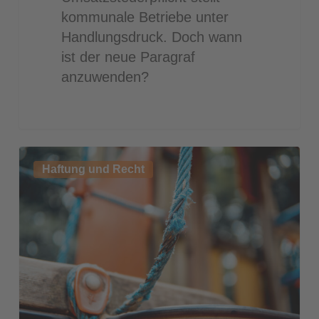
kommunale Betriebe unter
Handlungsdruck. Doch wann
ist der neue Paragraf
anzuwenden?
Wie
Haftung und Recht
sicher
müssen
öffentliche
Spielplätze
sein?