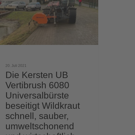
ibrush
0
ersalbürste
itigt
kraut
ell,
ber,
eltschonend
20. Juli 2021
Die Kersten UB
schaftlich.
Vertibrush 6080
Universalbürste
beseitigt Wildkraut
schnell, sauber,
umweltschonend