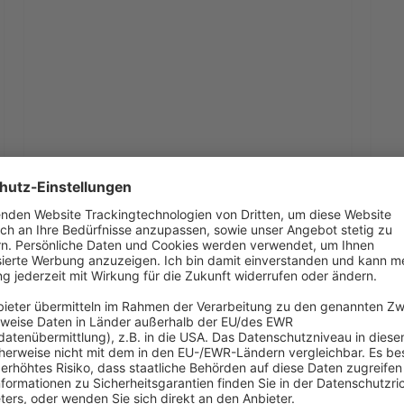
Spielplatz,
Par
Tipps und Infos
der
der
Gem
X