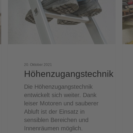
Vert
608
Univ
bese
Wild
schn
sau
umw
20. Oktober 2021
und
Höhenzugangstechnik
wirt
Die Höhenzugangstechnik
entwickelt sich weiter. Dank
leiser Motoren und sauberer
Abluft ist der Einsatz in
sensiblen Bereichen und
Innenräumen möglich.