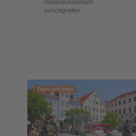
Reparaturasphalte
zurückgreifen.
Kommunale
Tipps und Infos
Bepflanzungen
–
Planung
und
Pflege