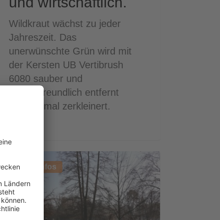
und wirtschaftlich.
Wildkraut wächst zu jeder
Jahreszeit. Das
unerwünschte Grün wird mit
der Kersten UB Vertibrush
6080 sauber und
umweltfreundlich entfernt
und optimal zerkleinert.
kanlage
Tipps und Infos
einde