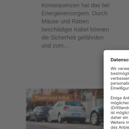
Konsequenzen hat das bei
Energieversorgern. Durch
Mäuse und Ratten
beschädigte Kabel können
die Sicherheit gefährden
und zum…
Heißasphalt
Tipps und Infos
für
den
Kleinflächenbedarf