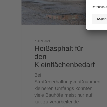
7. Juni 2021
Heißasphalt für
den
Kleinflächenbedarf
Bei
Straßenerhaltungsmaßnahmen
kleineren Umfangs konnten
viele Bauhöfe meist nur auf
kalt zu verarbeitende