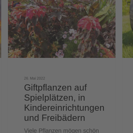
Spielplätzen,
wan
in
und
Kindereinrichtungen
wie
und
Freibädern
26. Mai 2022
Giftpflanzen auf
Spielplätzen, in
Kindereinrichtungen
und Freibädern
Viele Pflanzen mögen schön