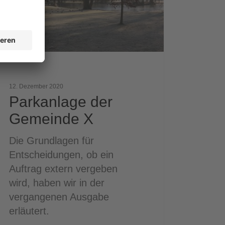
12. Dezember 2020
Parkanlage der
Gemeinde X
Die Grundlagen für
Entscheidungen, ob ein
Auftrag extern vergeben
wird, haben wir in der
vergangenen Ausgabe
erläutert.