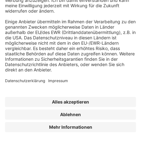
empfohlen, die aktuelle Liste und neue
Veröffentlichungen zum integralen
Bestandteil ihres Sicherheitsmanagements
zu machen. In diesem Fall darf vermutet
werden, dass sie alles getan haben, um
schwerwiegende Vergiftungen durch
Pflanzen zu vermeiden. Unfallverhütung
bedeutet auch Vermeidung zivil- oder
strafrechtlicher Haftung.
Der Autor
Dipl.-Ing. Frieder Fischer
GAO Gesundheits- und Arbeitsschutz
Onischka UG (haftungsbeschränkt)
www.onischka.de/seminare