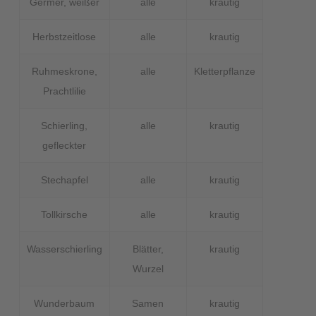
Germer, weißer
alle
krautig
Herbstzeitlose
alle
krautig
Ruhmeskrone,
alle
Kletterpflanze
Prachtlilie
Schierling,
alle
krautig
gefleckter
Stechapfel
alle
krautig
Tollkirsche
alle
krautig
Wasserschierling
Blätter,
krautig
Wurzel
Wunderbaum
Samen
krautig