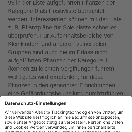
93 in der Liste aufgeführten Pflanzen der
Kategorie 0 als Positivliste betrachtet
werden. Interessenten können mit der Liste
z. B. Pflanzpläne für Spielplätze schneller
überprüfen. Für Aufenthaltsbereiche von
Kleinkindern und anderen vulnerablen
Gruppen sind auch die im Erlass nicht
aufgeführten Pflanzen der Kategorie 1
(können zu leichten Vergiftungen führen)
wichtig. Es wird empfohlen, für diese
Pflanzen in den genannten Einrichtungen
eine Gefährdungsbeurteilung durchzuführen
und das Ergebnis zu dokumentieren.
Betreibern von Kindereinrichtungen,
Freibädern, Spielplätzen usw. wird dringend