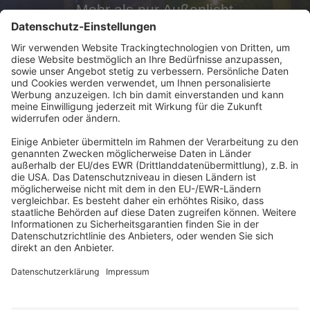
Mehr als nur Außenlicht
Abonnement anfordern
|
Abo kündigen
|
Werben bei uns
Kennen Sie schon unseren
Newsletter "Kommunales
"?
Impressum
|
Bildrechte
|
Datenschutz
|
FORUM VERLAG