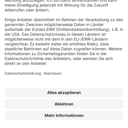
Abonnement anfordern
|
Abo kündigen
|
Werben bei uns
Kennen Sie schon unseren
Newsletter "Kommunales
"?
Impressum
|
Bildrechte
|
Datenschutz
|
FORUM VERLAG
HERKERT GMBH
|
AGB und Lizenzbedingungen