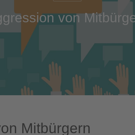
gression von Mitbürg
von Mitbürgern