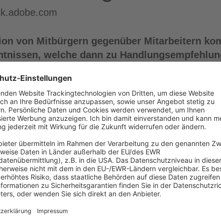
ock.adobe.com
sion von Mitbürgern gegenüber Mitarbeitern k
ntnissen, welche dann zu Handlungsempfehlung
er herunterladen:
NENT WERDEN UND KEINE AUSGABE