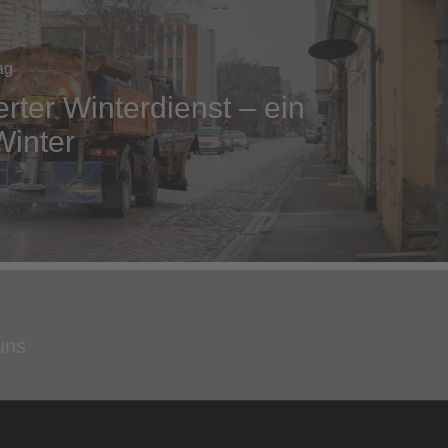
ag
rter Winterdienst – ein
Winter
uns