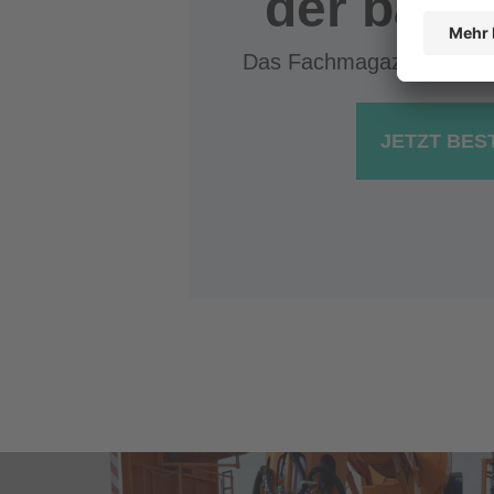
der bauh
Das Fachmagazin für de
JETZT BES