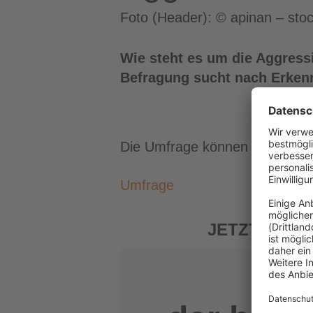
Foto (Header): © apinan – st
Wie steht es um die Aggres
Befragung sucht nach Erken
Die Umfrage können Sie sich hi
Umfrage
JETZT ABON