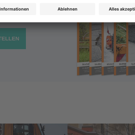
ofLeiter
n kommunalen Bauhof
TELLEN