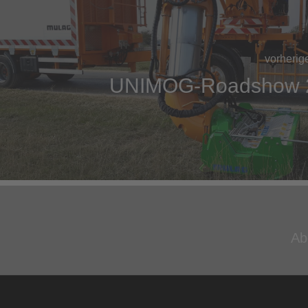
vorherig
UNIMOG-Roadshow 
Ab