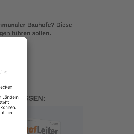
ommunaler Bauhöfe? Diese
en führen sollen.
 VERPASSEN: