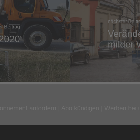
nächster Beitr
er Beitrag
Verände
2020
milder 
onnement anfordern
|
Abo kündigen
|
Werben bei 