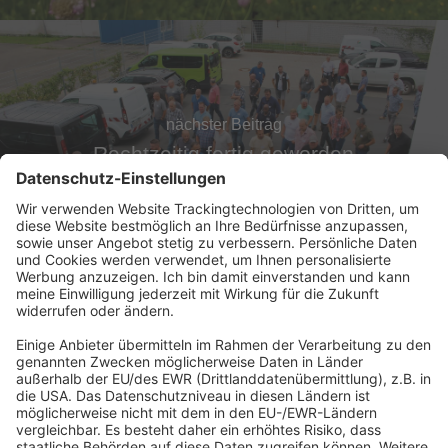
nächster Beitrag
Rechtzeitig fertig geworden
Abonnement anfordern
|
Abo kündigen
|
Werben bei uns