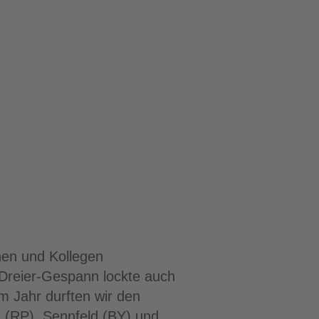
nnen und Kollegen
Dreier-Gespann lockte auch
m Jahr durften wir den
t (RP), Sennfeld (BY) und