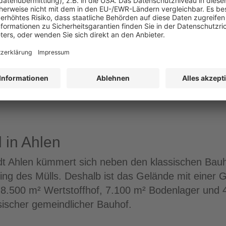
n die Softwarelösungen von Cadmap vertreten. Gesc
ag zu „Herausforderungen in Zeiten von Personal-
u den Ausführungen Uwe Laibs darstellte. Außerd
 und Dasing ihr Angebot an Telematik-Lösungen.
e Gruppe dann zu den nahegelegenen Bauhöfen zu
 in Ahlen
adt Ahlen kümmert sich neben den klassischen Ba
ing des Mülls. Deshalb ist das Gelände mit einer
 8.500 m² Wertstoffhof, 7.100 m² Bodenlager und
sischer gemeindlicher Bauhof.