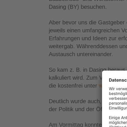
Dasing (BY) besuchen.
Aber bevor uns die Gastgeber 
jeweils einen umfangreichen V
Erfahrungen und Ideen zur erf
weitergab. Währenddessen und 
Austausch untereinander.
So kam z. B. in Dasing heraus
kalkuliert wird. Zum Vergleich
die kostenfrei unter
www.galk.
Deutlich wurde auch, dass den 
der Politik und der Öffentlichke
Am Vormittag konnten sich die