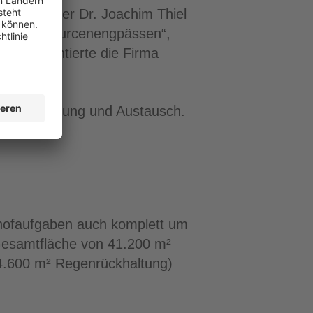
häftsführer Dr. Joachim Thiel
 und Ressourcenengpässen“,
em präsentierte die Firma
 Besichtigung und Austausch.
uhofaufgaben auch komplett um
 Gesamtfläche von 41.200 m²
 4.600 m² Regenrückhaltung)