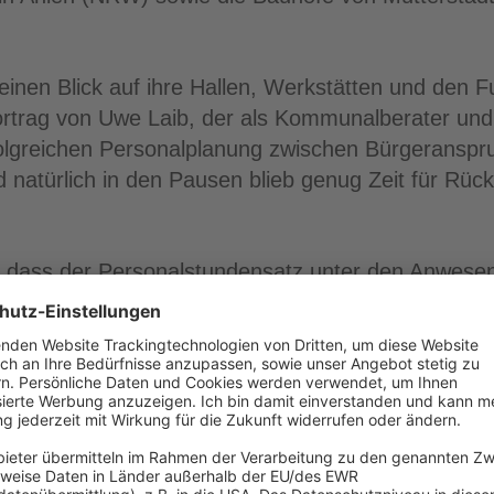
einen Blick auf ihre Hallen, Werkstätten und den 
ortrag von Uwe Laib, der als Kommunalberater und 
olgreichen Personalplanung zwischen Bürgeranspru
natürlich in den Pausen blieb genug Zeit für Rüc
, dass der Personalstundensatz unter den Anwesen
 verwies Uwe Laib im Bereich Grünpflegearbeiten a
de
eingesehen werden können.
Bauhöfen durchaus klar ist, was sie leisten können
it leider noch zu häufig.
 Teilnehmenden auch über die Produkte der anwese