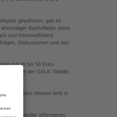
Fuhrpark gewährten, gab es
ehemaliger Bauhofleiter seine
ch und Kosteneffizienz
kfragen, Diskussionen und den
den mit 35 bis 50 Euro
uf die Werte der GALK-Tabelle,
. Doch dieses Wissen fehlt in
nden Hersteller informieren.