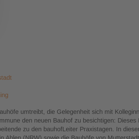
stadt
ing
auhöfe umtreibt, die Gelegenheit sich mit Kollegi
ommune den neuen Bauhof zu besichtigen: Dieses 
eitende zu den bauhofLeiter Praxistagen. In diese
 in Ahlen (NRW) sowie die Bauhöfe von Mutterstad