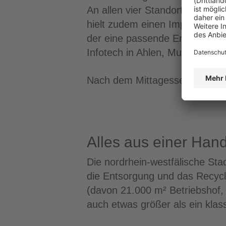
An allen vier Standorten ware
hielt zudem einen Impulsvortr
der eine passende Ergänzung z
Infotech in Ahlen, Mutterstadt
Nach dem Mittagessen fuhr di
Alles aus einer Hand
Die nordrhein-westfälische St
die Entsorgung und das Recycl
(davon 21.000 m² Betriebshof,
auch etwas größer als ein klas