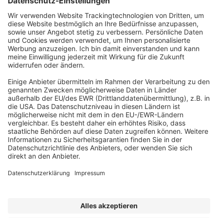
Abonnement anfordern
|
Abo kündigen
|
Werben bei uns
Kennen Sie schon unseren
Newsletter "Kommunales
"?
Impressum
|
Bildrechte
|
Datenschutz
|
FORUM VERLAG
HERKERT GMBH
|
AGB und Lizenzbedingungen