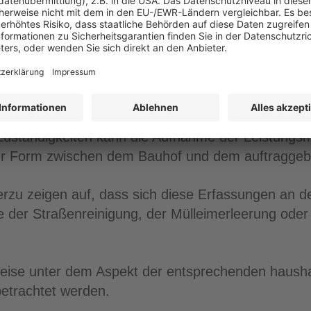
hensweise
Zuständigkeiten kann die Aufnahme der Leistungs
mter Form zwischen dem Bauhof und dem auftragge
rzu zeigen auf, dass sich diese Erfassungen an d
e der Straßenreinigung, der Mülleimerleerung oder 
weise unter dem Aspekt der entsprechenden haus
betrachtet werden.