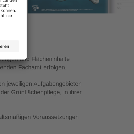
mengen und Flächeninhalte
benden Fachamt erfolgen.
en jeweiligen Aufgabengebieten
der Grünflächenpflege, in ihrer
haltsmäßigen Voraussetzungen