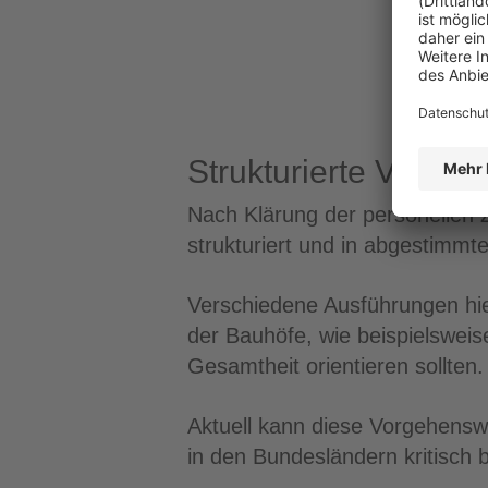
Strukturierte Vorge
Nach Klärung der personellen 
strukturiert und in abgestim
Verschiedene Ausführungen hie
der Bauhöfe, wie beispielsweis
Gesamtheit orientieren sollten.
Aktuell kann diese Vorgehens
in den Bundesländern kritisch 