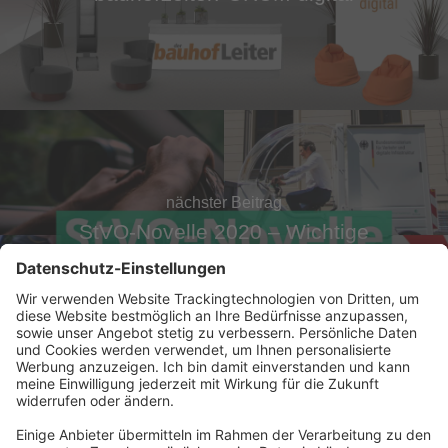
nächster Beitrag
StVO-Novelle 2020 – Wichtige
Änderungen
Abonnement anfordern
|
Abo kündigen
|