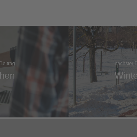
Beitrag
nächster B
ehen
Wint