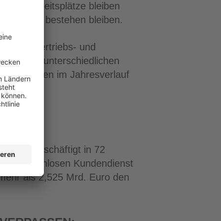
 Alle Arbeitsplätze bleiben
bsstruktur bestehen bleiben.
als 250 Vertriebs- und
r sind in unterschiedlichen
che Aufgaben im Jahresverlauf
nehmen beschäftigt in 72
tweit lückenlosen Kundendienst
 mehr als 2,525 Mrd. Euro den