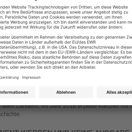
 Unternehmen am Standort Reutlingen weitergeführt.
rke Holder, das Produktportfolio sowie die Vertrie
betrieb verfügt über ein weltweites Netz mit mehr 
ke Präsenz in Nordamerika. Kommunale Geräteträge
d dank einer Vielzahl von Anbaugeräten für zahlrei
eeräumen geeignet.
er
 Anbieter für Reinigungstechnik. Das Familienunter
llschaften über 13.000 Mitarbeiter. Für einen wel
n allen Ländern. Im Jahr 2018 erzielte Kärcher mit
chichte.