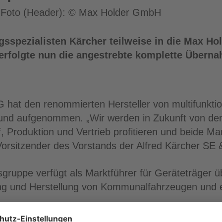
 | Foto (Header): © Max Holder GmbH
ungsspezialisten Kärcher teilweise in die Max 
erfolgte nun die angestrebte komplette Übern
G hat den renommierten Hersteller von multifunk
rbund aufgenommen. „Wir werden in Zukunft von den
, Produktion und Vertrieb profitieren und beide Ma
orsitzender des Vorstands der Alfred Kärcher SE 
ruppe verfügt als Marktführer für Geräteträger ü
g und Herstellung von Kommunalfahrzeugen und er