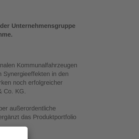
Holder Unternehmensgruppe
ahme.
tionalen Kommunalfahrzeugen
 Synergieeffekten in den
rken noch erfolgreicher
& Co. KG.
ber außerordentliche
gänzt das Produktportfolio