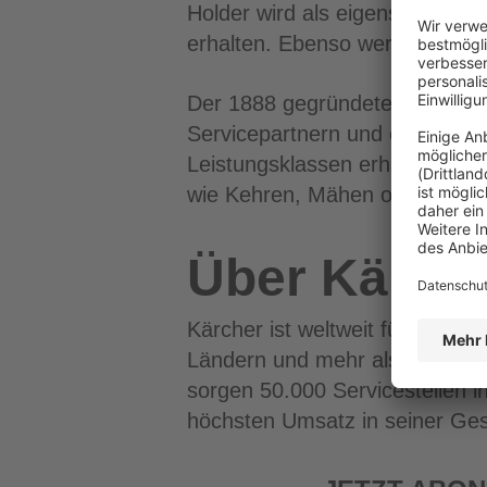
Holder wird als eigenständiges
erhalten. Ebenso werden die Ma
Der 1888 gegründete Traditions
Servicepartnern und eine star
Leistungsklassen erhältlich un
wie Kehren, Mähen oder Schn
Über Kärch
Kärcher ist weltweit führender
Ländern und mehr als 127 Gese
sorgen 50.000 Servicestellen i
höchsten Umsatz in seiner Ges