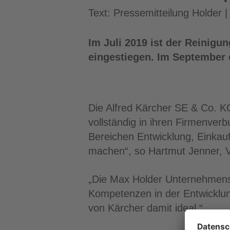
Text: Pressemitteilung Holder
Im Juli 2019 ist der Reinig
eingestiegen. Im September 
Die Alfred Kärcher SE & Co. K
vollständig in ihren Firmenve
Bereichen Entwicklung, Einkauf
machen“, so Hartmut Jenner, V
„Die Max Holder Unternehmensg
Kompetenzen in der Entwicklun
von Kärcher damit ideal.“