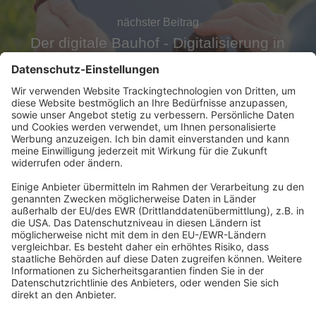
nächster Beitrag
Der digitale Bauhof - Digitalisierung in
Blaustein
Abonnement anfordern
|
Abo kündigen
|
Werben bei uns