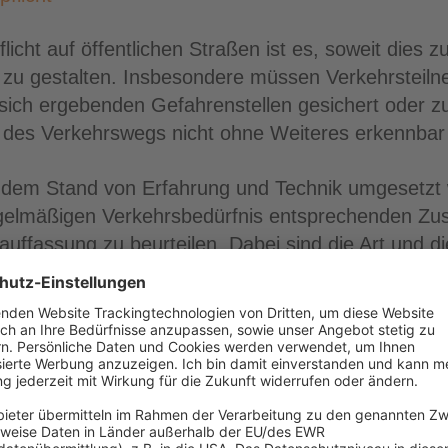
licht auf öffentlichen Straßen ist es, soweit dies 
s zu gestalten. Insbesondere müssen Verkehrsteil
 sich ergebenden Gefahrenstellen gesichert oder 
des Verkehrswegs nicht ohne Weiteres erkennbar 
dem Stand von Erfahrung und Technik umgesetzt 
elmäßigen Verkehrsbedürfnis entsprechenden Zusta
uffassung zu beurteilen. Dabei sind die Art und d
ksichtigen.