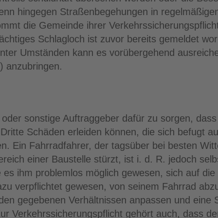
 Wenn hingegen Straßenbegehungen in regelmäßig
ommt die Gemeinde ihrer Verkehrssicherungspflich
lträchtiges Schlagloch ist zuvor bereits gemeldet 
 Unter Umständen kann es vorübergehend ausreichen
) anzubringen.
r oder sonstige Auftraggeber dafür zu sorgen, da
ritte Schäden erleiden können, die sich befugt au
. Ein Fahrradfahrer, der tagsüber bei besten Witt
ich einer Baustelle stürzt, ist i. d. R. jedoch selb
re es ihm problemlos möglich gewesen, sich auf di
 dazu verpflichtet gewesen, von seinem Fahrrad abz
den gegebenen Verhältnissen anpassen und eine S
Zur Verkehrssicherungspflicht gehört auch, dass d