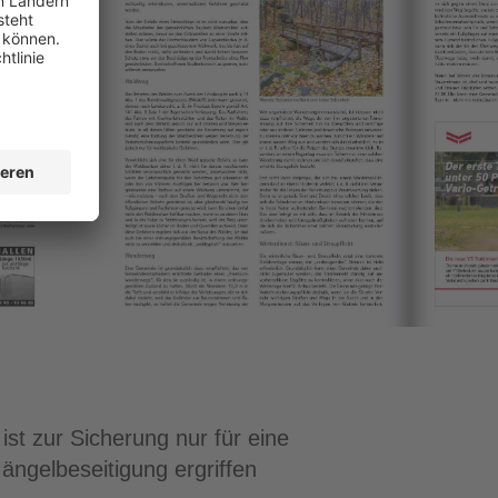
st zur Sicherung nur für eine
gelbeseitigung ergriffen