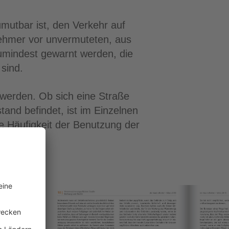
zumutbar ist, den Verkehr auf
nehmer vor unvermuteten, aus
zumindest gewarnt werden, die
sind.
werden. Ob sich eine Straße
nd befindet, ist im Einzelnen
ie Häufigkeit der Benutzung der