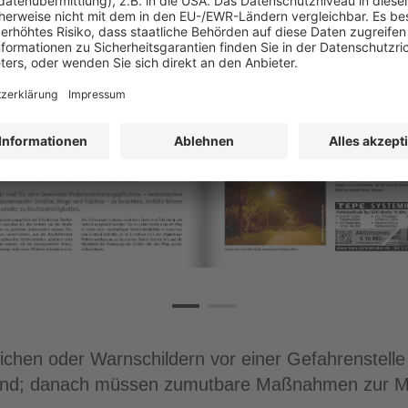
chen oder Warnschildern vor einer Gefahrenstelle i
end; danach müssen zumutbare Maßnahmen zur Män