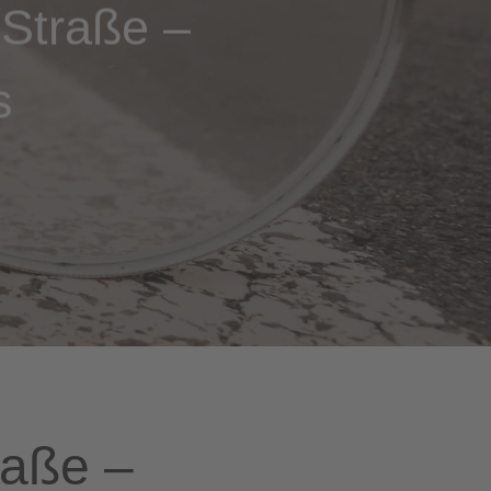
 Straße –
s
raße –