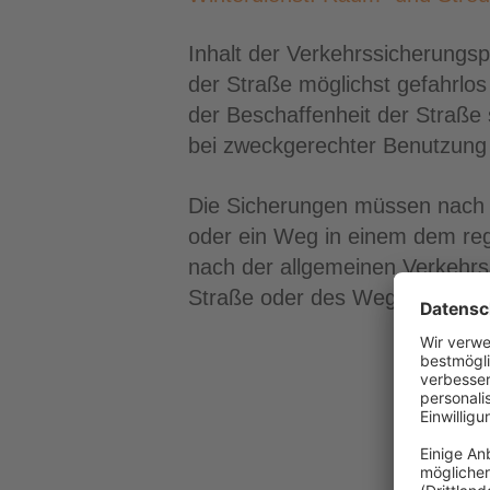
Inhalt der Verkehrssicherungspf
der Straße möglichst gefahrlo
der Beschaffenheit der Straße
bei zweckgerechter Benutzung 
Die Sicherungen müssen nach 
oder ein Weg in einem dem reg
nach der allgemeinen Verkehrsa
Straße oder des Wegs zu berüc