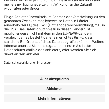
Ausschreibung darauf zu achten, dass
Anbieter mit zweifelhafter Qualifikation nicht
zum Zuge kommen.
Bei „Qualifizierten Spielplatzprüfern nach
DIN 79161- 1 und -2“ darf die nötige
Sachkunde vermutet werden.
Quellen
[1] DIN EN 1176-7 Spielplatzgeräte und
Spielplatzböden – Teil 7: Anleitung für
Installation, Inspektion, Wartung und
Betrieb; Deutsche Fassung EN 1176-7:2008
[2]