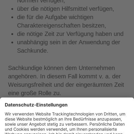
Normen verfügen,
über die nötigen Hilfsmittel verfügen,
die für die Aufgabe wichtigen
Charaktereigenschaften besitzen,
die nötige Zeit zur Verfügung haben und
unabhängig sein in der Anwendung der
Sachkunde.
Sachkundige können dem Unternehmen
angehören. In diesem Fall kommt v. a. der
Weisungsfreiheit und der eingeräumten Zeit
eine große Rolle zu.
Bei der Auswahl externer Sachkundiger
sollte Qualifikation vor dem Preis gehen. Es
wird empfohlen, bereits in der