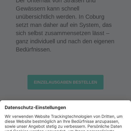
Der Unterhalt von Straßen und
Gewässern kann schnell
unübersichtlich werden. In Coburg
setzt man daher auf ein System, das
sich selbst zusammensetzen lässt –
ganz individuell und nach den eigenen
Bedürfnissen.
EINZELAUSGABEN BESTELLEN