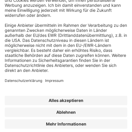
Abonnement anfordern
|
Abo kündigen
|
Werben bei uns
Kennen Sie schon unseren
Newsletter "Kommunales
"?
Impressum
|
Bildrechte
|
Datenschutz
|
FORUM VERLAG
HERKERT GMBH
|
AGB und Lizenzbedingungen
Erklärung zur Barrierefreiheit
| © 2025 der bauhofLeiter