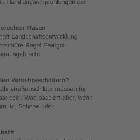
uelle Handlungsempfehlungen der
gerechter Rasen
haft Landschaftsentwicklung
Broschüre Regel-Saatgut-
erausgebracht.
ckten Verkehrsschildern?
nbahnstraßenschilder müssen für
bar sein. Was passiert aber, wenn
chmutz, Schnee oder
hafft