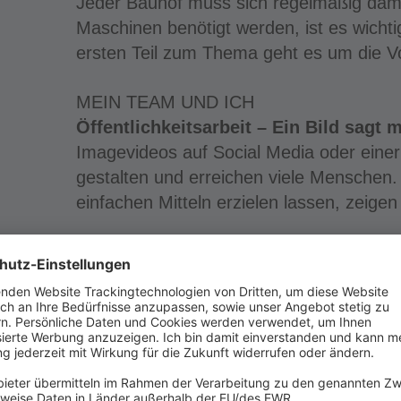
Jeder Bauhof muss sich regelmäßig dam
Maschinen benötigt werden, ist es wicht
ersten Teil zum Thema geht es um die V
MEIN TEAM UND ICH
Öffentlichkeitsarbeit – Ein Bild sagt
Imagevideos auf Social Media oder ein
gestalten und erreichen viele Menschen.
einfachen Mitteln erzielen lassen, zeigen
Kommunikation Teil 3 – Jedes Gesprä
Bauhofleiter führen Tag für Tag viele G
geht man lieber aus dem Weg. Eine gründl
Fällen wichtig. Unser Autor empfiehlt daf
Das sind Wir! – Bauhofleiter stellen s