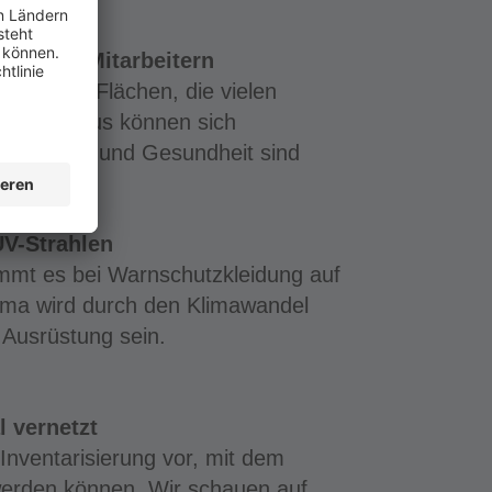
eit von Mitarbeitern
eiter auf Flächen, die vielen
nen. Daraus können sich
Sicherheit und Gesundheit sind
V-Strahlen
mmt es bei Warnschutzkleidung auf
ema wird durch den Klimawandel
e Ausrüstung sein.
 vernetzt
n Inventarisierung vor, mit dem
werden können. Wir schauen auf