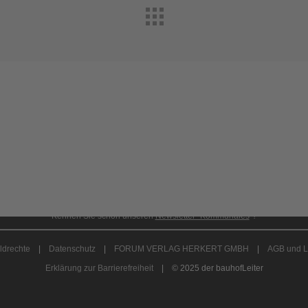
onnement anfordern
|
Abo kündigen
|
Werben bei 
Kennen Sie schon unseren
Newsletter "Kommunales
"?
ldrechte
|
Datenschutz
|
FORUM VERLAG HERKERT GMBH
|
AGB und L
Erklärung zur Barrierefreiheit
| © 2025 der bauhofLeiter