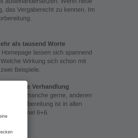
it auseinandersetzen: Wenn neue
ig, das Vergaberecht zu kennen. Im
orbereitung.
 mehr als tausend Worte
er Homepage lassen sich spannend
 Welche Wirkung sich schon mit
 zwei Beispiele.
ch ist eine Verhandlung
espräche – manche gerne, anderen
iche Vorbereitung ist in allen
ür die Formel 6+6.
ich vor