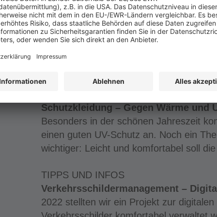
ARBEITSSICHERHEIT
Gefahren in der Grünpflege – Gesundh
Bei der Grünpflege arbeiten Bauhofmitarb
Pflanzen und Tieren als Lebensraum die
biologische Gefährdungen ergeben. Für 
Schutzmaßnahmen erforderlich.
Schutzkleidung – Gegen Wärme und U
Besonders in der schönen Jahreszeit ko
einen guten UV-Schutz an. Noch ein Th
wichtiger: Leicht und komfortabel soll di
TIPPS UND INFOS
Verkehrsschildermanagement – Digital
2022 stellten wir ein Projekt zur digitale
Verkehrsschilder komfortabel verwaltet 