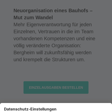
Neuorganisation eines Bauhofs –
Mut zum Wandel
Mehr Eigenverantwortung für jeden
Einzelnen, Vertrauen in die im Team
vorhandenen Kompetenzen und eine
völlig veränderte Organisation:
Bergheim will zukunftsfähig werden
und krempelt die Strukturen um.
EINZELAUSGABEN BESTELLEN