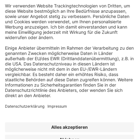
Abonnement anfordern
|
Abo kündigen
|
Werben bei uns
Kennen Sie schon unseren
Newsletter "Kommunales
"?
Impressum
|
Bildrechte
|
Datenschutz
|
FORUM VERLAG
HERKERT GMBH
|
AGB und Lizenzbedingungen