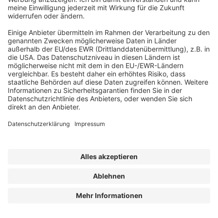
Abonnement anfordern
|
Abo kündigen
|
Werben bei uns
Kennen Sie schon unseren
Newsletter "Kommunales
"?
Impressum
|
Bildrechte
|
Datenschutz
|
FORUM VERLAG
HERKERT GMBH
|
AGB und Lizenzbedingungen
Erklärung zur Barrierefreiheit
| © 2025 der bauhofLeiter