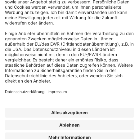
Abonnement anfordern
|
Abo kündigen
|
Werben bei uns
Kennen Sie schon unseren
Newsletter "Kommunales
"?
Impressum
|
Bildrechte
|
Datenschutz
|
FORUM VERLAG
HERKERT GMBH
|
AGB und Lizenzbedingungen