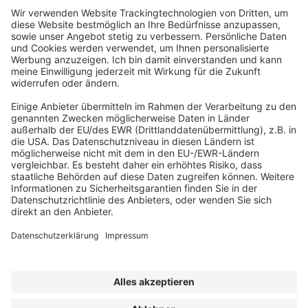
Abonnement anfordern
|
Abo kündigen
|
Werben bei uns
Kennen Sie schon unseren
Newsletter "Kommunales
"?
Impressum
|
Bildrechte
|
Datenschutz
|
FORUM VERLAG
HERKERT GMBH
|
AGB und Lizenzbedingungen