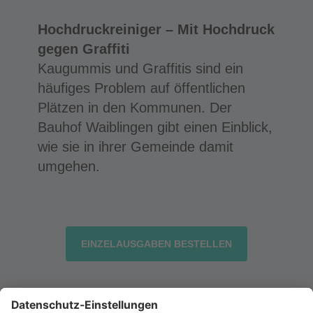
Hochdruckreiniger – Mit Hochdruck
gegen Graffiti
Kaugummis und Graffitis sind ein
häufiges Problem auf öffentlichen
Plätzen in den Kommunen. Der
Bauhof Waiblingen gibt einen Einblick,
wie sie in ihrer Gemeinde damit
umgehen.
EINZELAUSGABEN BESTELLEN