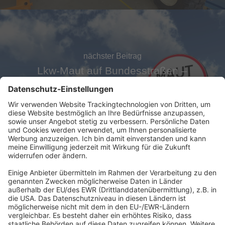
nächster Beitrag
Lkw-Maut auf Bundesstraßen –
Regelungen für Bauhöfe
Abonnement anfordern
|
Abo kündigen
|
Werben bei uns