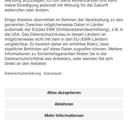
Das Vorgehen war organisiert, aber
erforderte kein „Spezialwissen“ – jemand
mit handwerklichem Grundverständnis, der
sich auf Google das Gelände anschaut und
Schwachstellen erkennt, kann derartige
Taten planen.
Teamreaktion: Zusammenhalt
Laut Bauhofleiter überwog – neben der
verständlichen Irritation – ein hoher Grad an
Zusammenhalt und Pragmatismus. „Die
Hierarchien im Bauhof sind flach, viele
Mitarbeitende sind auch privat miteinander
verbunden“, sagt Herold. Nach dem ersten