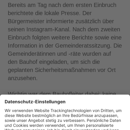
Bereits am Tag nach dem ersten Einbruch
berichtete die lokale Presse. Der
Bürgermeister informierte zusätzlich über
seinen Instagram-Kanal. Nach dem zweiten
Einbruch folgten weitere Berichte sowie eine
Information in der Gemeinderatssitzung. Die
Gemeinderätinnen und -räte wurden auf
den Bauhof eingeladen, um sich die
geplanten Sicherheitsmaßnahmen vor Ort
anzusehen.
Wichtig war dem Bauhofleiter dabei: keine
populistische Aufladung, keine
Spekulationen über Herkunft oder
„Ethnizität“ der Täter. Klar ist nur: Es
müssen mehrere Personen gewesen sein.