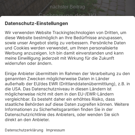
nächster Beitrag
Fachtagung des JKI
Abonnement anfordern
|
Abo kündigen
|
Werben bei uns
Kennen Sie schon unseren
Newsletter "Kommunales
"?