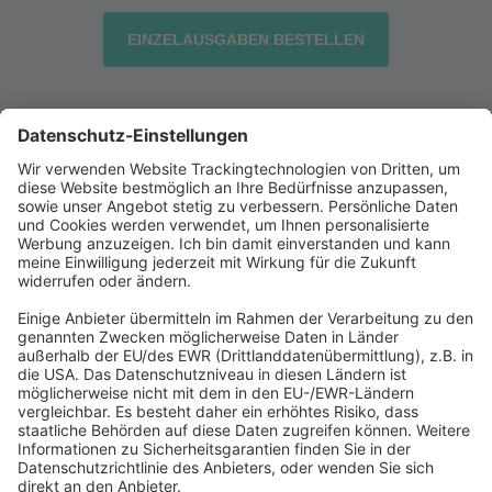
EINZELAUSGABEN BESTELLEN
Abonnement anfordern
|
Abo kündigen
|
Werben bei uns