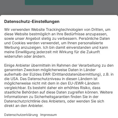
Abonnement anfordern
|
Abo kündigen
|
Werben bei uns