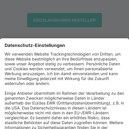
EINZELAUSGABEN BESTELLEN
Abonnement anfordern
|
Abo kündigen
|
Werben bei uns