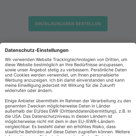
EINZELAUSGABEN BESTELLEN
Abonnement anfordern
|
Abo kündigen
|
Werben bei uns