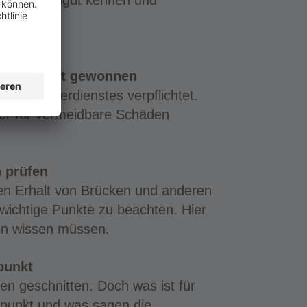
 Kaltmischgut kennen und
nt ist fast gewonnen
 des Winterdienstes verpflichtet.
her für vermeidbare Schäden
 prüfen
n Erhalt von Brücken und anderen
 wichtige Punkte zu beachten. Hier
en wissen müssen.
punkt
n geschnitten. Doch was ist für
itpunkt und was sagen die