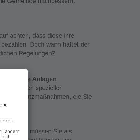
ie Gemeinde nachbessern.
auf achten, dass diese ihre
 bezahlen. Doch wann haftet der
tlichen Regelungen?
technische Anlagen
 wichtigsten speziellen
ndige Schutzmaßnahmen, die Sie
zukommen, müssen Sie als