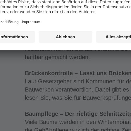
Bauhofleiter verschiedene Merkmale von
beachten.
TIPPS UND INFOS
Organisationsverschulden – Gut gepla
Sie sind zur gewissenhaften Organisation
Ansonsten können Sie als Verantwortlic
haftbar gemacht werden.
Brückenkontrolle – Lasst uns Brücken
Laut Gesetzgeber sind Kommunen für de
Bauwerken verantwortlich. Dabei gibt es
lesen Sie, was Sie für Bauwerksprüfung
Baumpflege – Der richtige Schnittzeit
Viele Bäume werden in den Wintermonate
die Gehölzpflege wirklich der richtige Ze