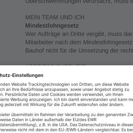
Überschwemmungen verursacht, muss d
MEIN TEAM UND ICH
Mindestlohngesetz
Wer Aufträge an Dritte vergibt, muss dar
Mitarbeiter nach dem Mindestlohngesetz
Bauhof nicht für die Umsetzung der rech
ARBEITSSICHERHEIT
Sicherheit in Kläranlagen – Abwasser
Wir geben Ihnen einen Überblick über die
Gefährdungen in Kläranlagen und notwe
treffen müssen.
Kaltasphalt – Qualität sichern
Um der Verkehrssicherungspflicht nach