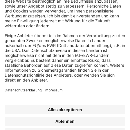
Abonnement anfordern
|
Abo kündigen
|
Werben bei uns
Kennen Sie schon unseren
Newsletter "Kommunales
"?
Impressum
|
Bildrechte
|
Datenschutz
|
FORUM VERLAG
HERKERT GMBH
|
AGB und Lizenzbedingungen