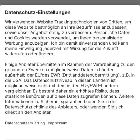
Abonnement anfordern
|
Abo kündigen
|
Werben bei uns
Kennen Sie schon unseren
Newsletter "Kommunales
"?