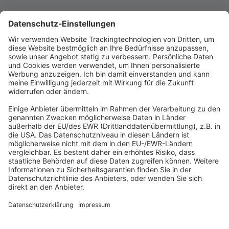
Abonnement anfordern
|
Abo kündigen
|
Werben bei uns
Kennen Sie schon unseren
Newsletter "Kommunales
"?