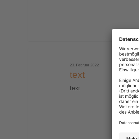
text
23. Februar 2022
text
text