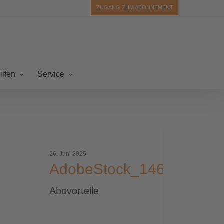
ZUGANG ZUM ABONNEMENT
ilfen
Service
beStock_1463973665_Bonus
26. Juni 2025
AdobeStock_146397366
Abovorteile