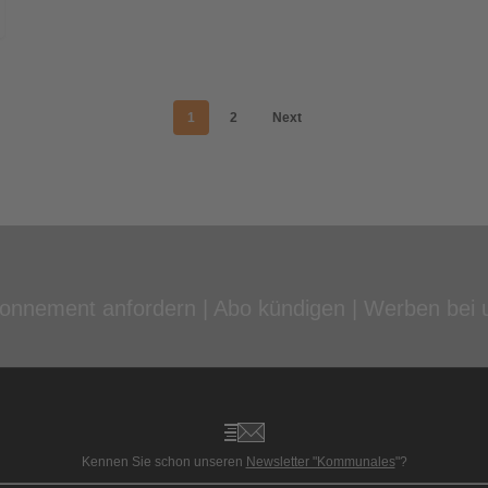
1
2
Next
onnement anfordern
|
Abo kündigen
|
Werben bei 
Kennen Sie schon unseren
Newsletter "Kommunales
"?