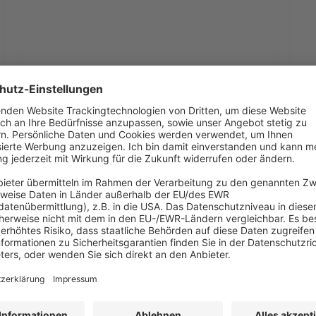
Poster-
Pos
BHL-
BHL
10. Juli 2020
Magazinvideo_neu
Mag
Poster-BHL-
Magazinvideo_neu
Poster-BHL-
Magazinvideo_neu