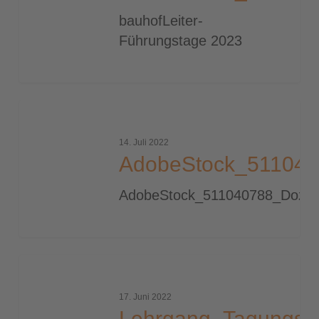
bauhofLeiter-
Führungstage 2023
AdobeStock_511040788_Dozey_2000_tiny
14. Juli 2022
AdobeStock_511040
AdobeStock_511040788_Doze
Lehrgang_Tagungsprogramm
17. Juni 2022
Lehrgang_Tagungs