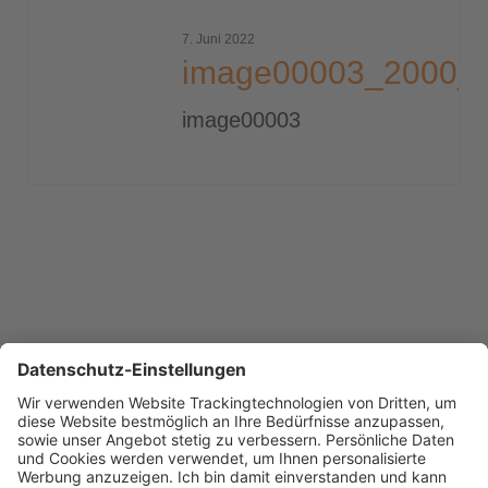
7. Juni 2022
image00003_2000_t
image00003
Previous
1
…
5
6
7
8
9
…
23
Next