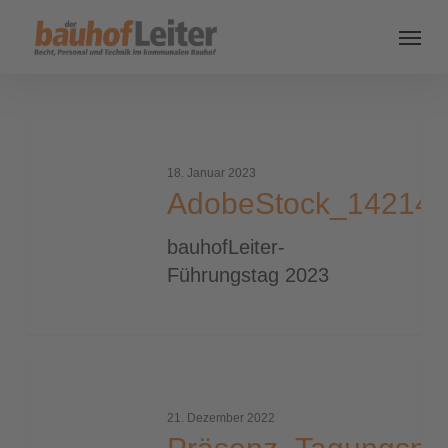
AdobeStock_142143670_2000_tiny
18. Januar 2023
AdobeStock_142143
bauhofLeiter-
Führungstag 2023
Präsenz_Tagungsprogramm
21. Dezember 2022