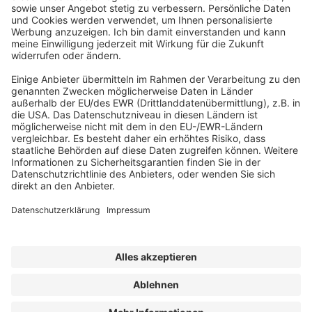
Abonnement anfordern
|
Abo kündigen
|
Werben bei uns
Kennen Sie schon unseren
Newsletter "Kommunales
"?
Impressum
|
Bildrechte
|
Datenschutz
|
FORUM VERLAG
HERKERT GMBH
|
AGB und Lizenzbedingungen
Erklärung zur Barrierefreiheit
| © 2025 der bauhofLeiter