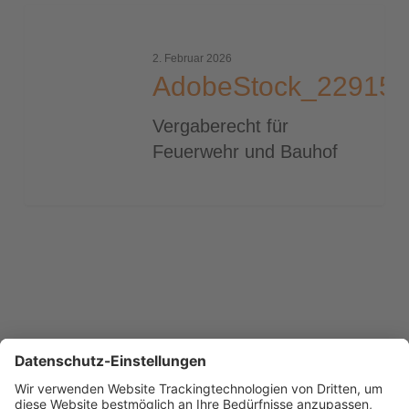
AdobeStock_22915053_2000
2. Februar 2026
AdobeStock_22915
Vergaberecht für
Feuerwehr und Bauhof
1
2
3
…
23
Next