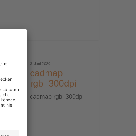
map
_300dpi
3. Juni 2020
cadmap
rgb_300dpi
cadmap rgb_300dpi