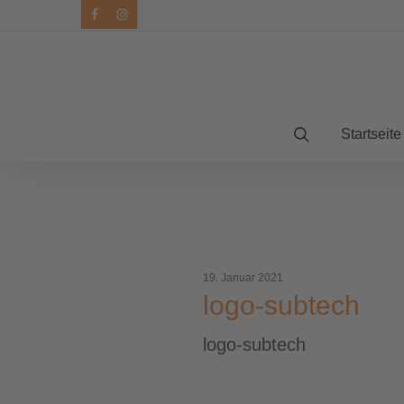
facebook
instagram
Startseite
logo-
subtech
19. Januar 2021
logo-subtech
logo-subtech