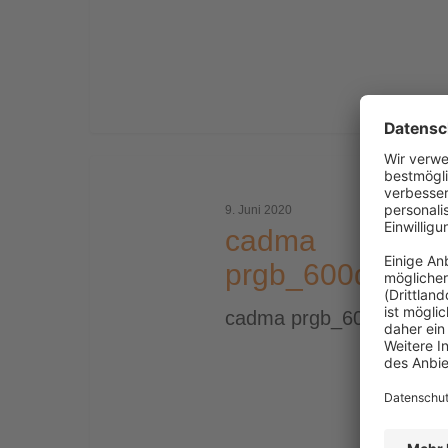
cadma
prgb_600dpi
9. Juni 2020
cadma
prgb_600dpi
cadma prgb_600dpi