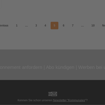
evious
1
…
3
4
5
6
7
…
10
N
onnement anfordern
|
Abo kündigen
|
Werben bei 
Kennen Sie schon unseren
Newsletter "Kommunales
"?