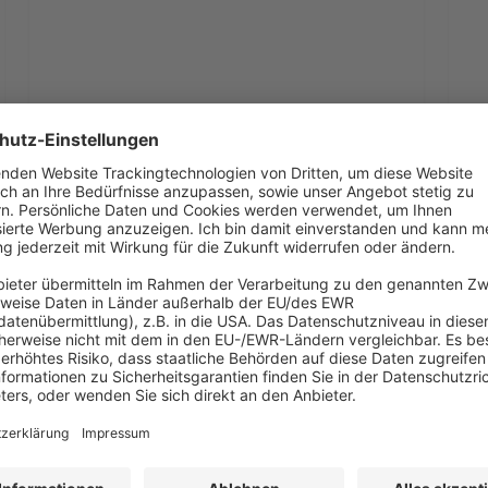
INFA_Logo
cad
rgb
3. Juni 2020
INFA_Logo
INFA_Logo