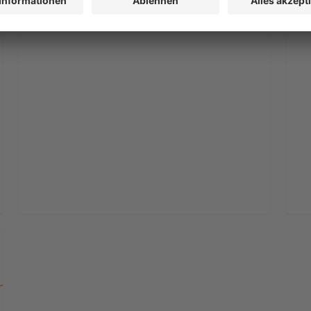
n_Claim_pos_RGB