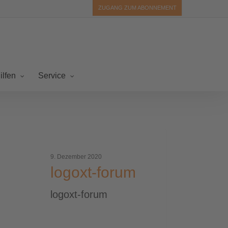
ZUGANG ZUM ABONNEMENT
ilfen
Service
xt-
um
9. Dezember 2020
logoxt-forum
logoxt-forum