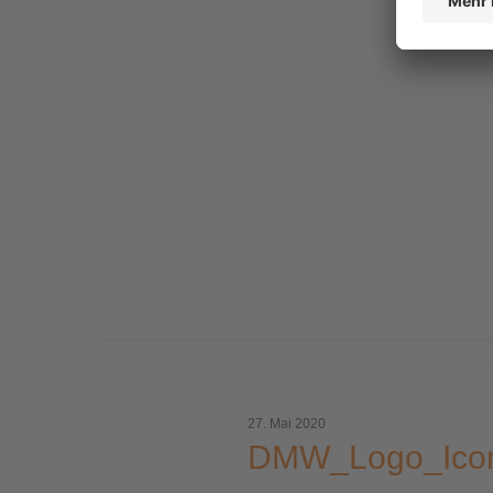
DMW_Logo_Icon_Claim_pos_RGB
27. Mai 2020
DMW_Logo_Ico