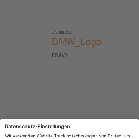
DMW_Logo
17. Juli 2024
DMW_Logo
DMW
Previous
1
2
3
4
…
10
Next