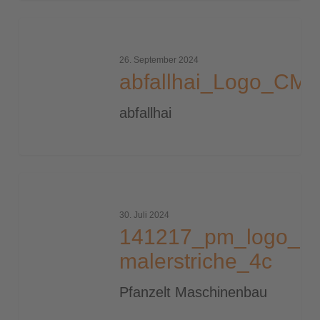
abfallhai_Logo_CMYK
26. September 2024
abfallhai_Logo_CM
abfallhai
141217_pm_logo_o-
malerstriche_4c
30. Juli 2024
141217_pm_logo_o-
malerstriche_4c
Pfanzelt Maschinenbau