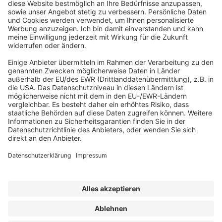
Abonnement anfordern
|
Abo kündigen
|
Werben bei uns
Kennen Sie schon unseren
Newsletter "Kommunales
"?
Impressum
|
Bildrechte
|
Datenschutz
|
FORUM VERLAG
HERKERT GMBH
|
AGB und Lizenzbedingungen
Erklärung zur Barrierefreiheit
| © 2025 der bauhofLeiter