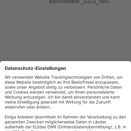
Bauhofleiter_2023_neu
Previous
1
…
3
4
5
6
7
…
12
Next
Abonnement anfordern
|
Abo kündigen
|
Werben bei uns