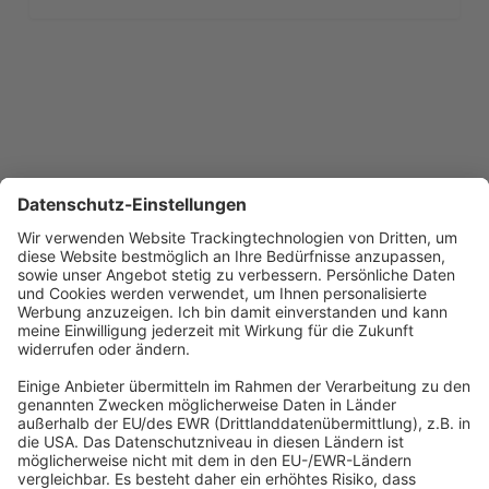
1
2
3
…
11
Next
Abonnement anfordern
|
Abo kündigen
|
Werben bei uns