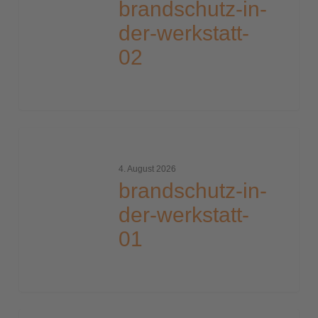
brandschutz-in-
werkstatt-
der-werkstatt-
02
02
brandschutz-
in-
4. August 2026
der-
brandschutz-in-
werkstatt-
der-werkstatt-
01
01