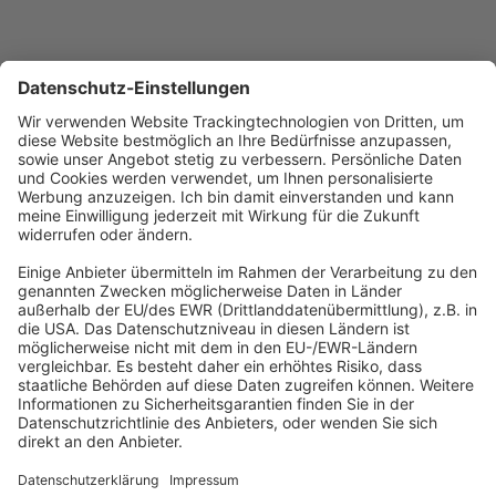
1
2
3
Next
Abonnement anfordern
|
Abo kündigen
|
Werben bei uns
Kennen Sie schon unseren
Newsletter "Kommunales
"?