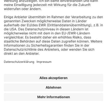
Abonnement anfordern
|
Abo kündigen
|
Werben bei uns
Kennen Sie schon unseren
Newsletter "Kommunales
"?
Impressum
|
Bildrechte
|
Datenschutz
|
FORUM VERLAG
HERKERT GMBH
|
AGB und Lizenzbedingungen
Erklärung zur Barrierefreiheit
| © 2025 der bauhofLeiter