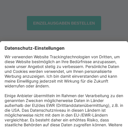
EINZELAUSGABEN BESTELLEN
Abonnement anfordern
|
Abo kündigen
|
Werben bei uns