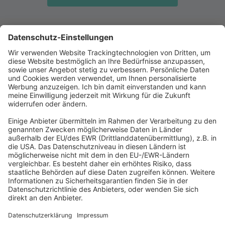
Abonnement anfordern
|
Abo kündigen
|
Werben bei uns